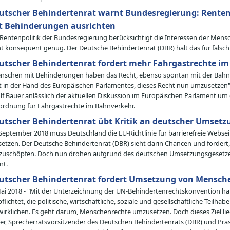
utscher Behindertenrat warnt Bundesregierung: Renten
t Behinderungen ausrichten
 Rentenpolitik der Bundesregierung berücksichtigt die Interessen der Men
ht konsequent genug. Der Deutsche Behindertenrat (DBR) hält das für falsch
utscher Behindertenrat fordert mehr Fahrgastrechte i
nschen mit Behinderungen haben das Recht, ebenso spontan mit der Bahn 
gt in der Hand des Europäischen Parlamentes, dieses Recht nun umzusetzen"
lf Bauer anlässlich der aktuellen Diskussion im Europäischen Parlament um 
ordnung für Fahrgastrechte im Bahnverkehr.
utscher Behindertenrat übt Kritik an deutscher Umsetzu
 September 2018 muss Deutschland die EU-Richtlinie für barrierefreie Websei
etzen. Der Deutsche Behindertenrat (DBR) sieht darin Chancen und fordert, di
zuschöpfen. Doch nun drohen aufgrund des deutschen Umsetzungsgesetze
nt.
utscher Behindertenrat fordert Umsetzung von Mensch
Mai 2018 - "Mit der Unterzeichnung der UN-Behindertenrechtskonvention hat
pflichtet, die politische, wirtschaftliche, soziale und gesellschaftliche Tei
wirklichen. Es geht darum, Menschenrechte umzusetzen. Doch dieses Ziel lieg
er, Sprecherratsvorsitzender des Deutschen Behindertenrats (DBR) und Präs