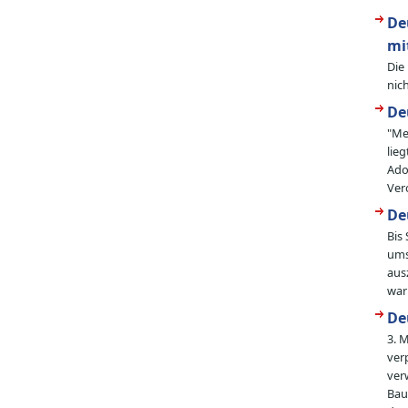
De
mi
Die
nic
De
"Me
lie
Ado
Ver
De
Bis
ums
aus
war
De
3. 
ver
ver
Bau