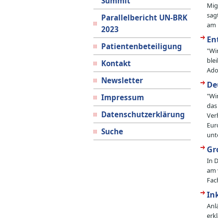
Summit
Mig
sag
Parallelbericht UN-BRK
am 
2023
En
Patientenbeteiligung
"Wi
ble
Kontakt
Ado
Newsletter
De
"Wi
Impressum
das
Datenschutzerklärung
Ver
Eur
Suche
unt
Gr
In 
am 
Fac
In
Anl
erk