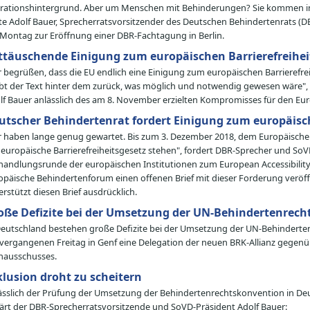
rationshintergrund. Aber um Menschen mit Behinderungen? Sie kommen in 
te Adolf Bauer, Sprecherratsvorsitzender des Deutschen Behindertenrats (
Montag zur Eröffnung einer DBR-Fachtagung in Berlin.
ttäuschende Einigung zum europäischen Barrierefreihei
r begrüßen, dass die EU endlich eine Einigung zum europäischen Barrierefre
ibt der Text hinter dem zurück, was möglich und notwendig gewesen wäre",
lf Bauer anlässlich des am 8. November erzielten Kompromisses für den Euro
utscher Behindertenrat fordert Einigung zum europäisch
r haben lange genug gewartet. Bis zum 3. Dezember 2018, dem Europäisc
 europäische Barrierefreiheitsgesetz stehen", fordert DBR-Sprecher und SoVD
handlungsrunde der europäischen Institutionen zum European Accessibility 
opäische Behindertenforum einen offenen Brief mit dieser Forderung veröff
erstützt diesen Brief ausdrücklich.
oße Defizite bei der Umsetzung der UN-Behindertenrec
Deutschland bestehen große Defizite bei der Umsetzung der UN-Behinderte
vergangenen Freitag in Genf eine Delegation der neuen BRK-Allianz gegenü
hausschusses.
klusion droht zu scheitern
ässlich der Prüfung der Umsetzung der Behindertenrechtskonvention in D
lärt der DBR-Sprecherratsvorsitzende und SoVD-Präsident Adolf Bauer: