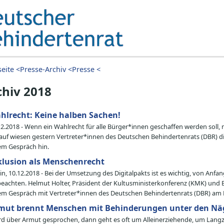
seite <
Presse-Archiv <
Presse <
chiv 2018
hlrecht: Keine halben Sachen!
12.2018 - Wenn ein Wahlrecht für alle Bürger*innen geschaffen werden soll, mu
auf wiesen gestern Vertreter*innen des Deutschen Behindertenrats (DBR) die
em Gespräch hin.
klusion als Menschenrecht
lin, 10.12.2018 - Bei der Umsetzung des Digitalpakts ist es wichtig, von Anfa
beachten. Helmut Holter, Präsident der Kultusministerkonferenz (KMK) und Bi
em Gespräch mit Vertreter*innen des Deutschen Behindertenrats (DBR) am F
mut brennt Menschen mit Behinderungen unter den Nä
rd über Armut gesprochen, dann geht es oft um Alleinerziehende, um Lang