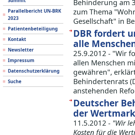
Summit
Behinderung am 3
zum Thema "Wohnen
Parallelbericht UN-BRK
2023
Gesellschaft" in B
Patientenbeteiligung
DBR fordert u
Kontakt
alle Mensche
Newsletter
25.9.2012 - "Wir 
Impressum
allen Menschen m
gewähren", erklär
Datenschutzerklärung
Behindertenrats (D
Suche
anstehenden Refo
Deutscher Beh
der Wertmar
11.5.2012 -
"Wir l
Kosten für die Wert