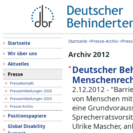
Startseite <
Presse-Archiv <
Press
Startseite
Archiv 2012
Wir über uns
Aktuelles
Deutscher Beh
Presse
Menschenrec
Pressekontakt
2.12.2012 - "Barrie
Pressemitteilungen 2026
von Menschen mit 
Pressemitteilungen 2025
eine Grundvorauss
Presse-Archiv
Sprecherratsvorsi
Positionspapiere
Ulrike Mascher, an
Global Disability