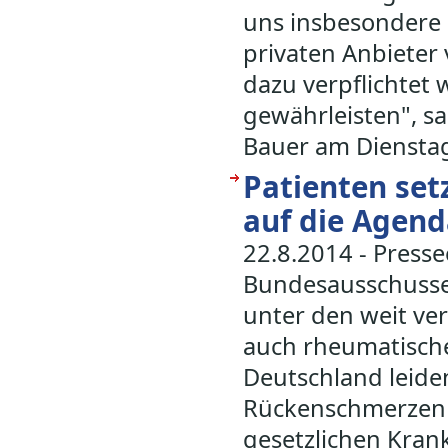
uns insbesondere 
privaten Anbieter 
dazu verpflichtet 
gewährleisten", s
Bauer am Dienstag 
Patienten se
auf die Agen
22.8.2014 - Press
Bundesausschusse
unter den weit ve
auch rheumatische
Deutschland leide
Rückenschmerzen u
gesetzlichen Kran