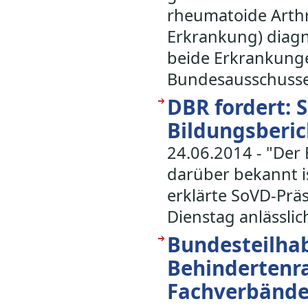
rheumatoide Arthr
Erkrankung) diagno
beide Erkrankung
Bundesausschusses
DBR fordert: 
Bildungsberic
24.06.2014 - "Der 
darüber bekannt is
erklärte SoVD-Prä
Dienstag anlässli
Bundesteilha
Behindertenra
Fachverbände