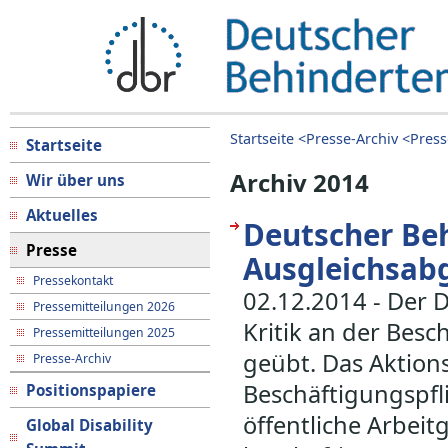
Startseite <
Presse-Archiv <
Press
Startseite
Archiv 2014
Wir über uns
Aktuelles
Deutscher Beh
Presse
Ausgleichsabg
Pressekontakt
02.12.2014 - Der 
Pressemitteilungen 2026
Kritik an der Bes
Pressemitteilungen 2025
geübt. Das Aktion
Presse-Archiv
Beschäftigungspfl
Positionspapiere
öffentliche Arbei
Global Disability