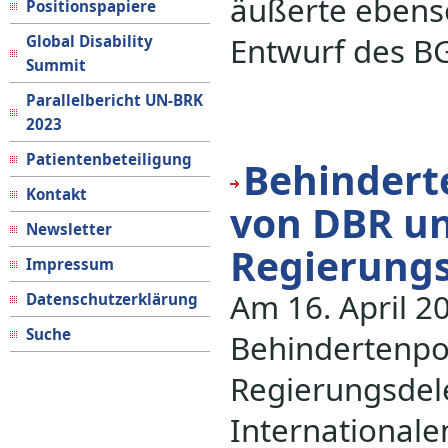
äußerte ebenso
Positionspapiere
Entwurf des B
Global Disability
Summit
Parallelbericht UN-BRK
2023
Patientenbeteiligung
Behindert
Kontakt
von DBR un
Newsletter
Regierungs
Impressum
Am 16. April 
Datenschutzerklärung
Suche
Behindertenpol
Regierungsdel
Internationale